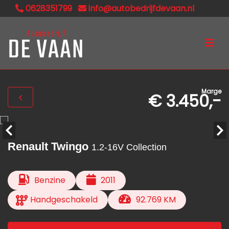
0628351799
info@autobedrijfdevaan.nl
Marge
€ 3.450,-
Renault Twingo
1.2-16V Collection
Benzine
2011
Handgeschakeld
92.769 KM