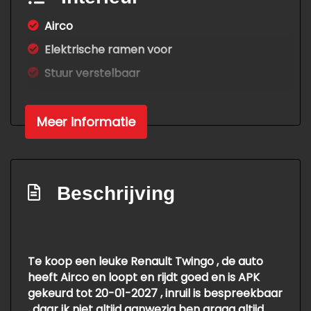
Airco
Elektrische ramen voor
Stuur verstelbaar
Stuurbekrachtiging
Meer informatie
Overige
Anti blokkeer systeem
Bestuurdersairbag
Beschrijving
Passagiersairbag
Te koop een leuke Renault Twingo , de auto
heeft Airco en loopt en rijdt goed en is APK
gekeurd tot 20-01-2027 , inruil is bespreekbaar
, daar ik niet altijd aanwezig ben graag altijd