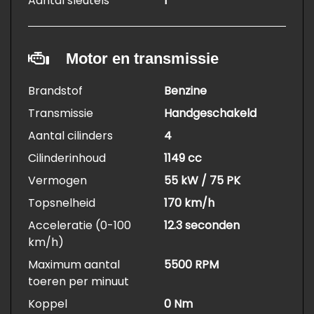
Aantal sleutels
1
Motor en transmissie
Brandstof
Benzine
Transmissie
Handgeschakeld
Aantal cilinders
4
Cilinderinhoud
1149 cc
Vermogen
55 kW / 75 PK
Topsnelheid
170 km/h
Acceleratie (0-100
12.3 seconden
km/h)
Maximum aantal
5500 RPM
toeren per minuut
Koppel
0 Nm