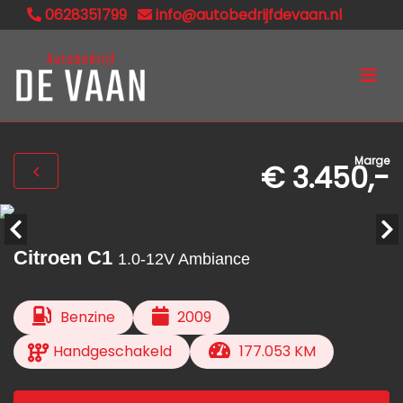
0628351799
info@autobedrijfdevaan.nl
Marge
€ 3.450,-
Citroen C1
1.0-12V Ambiance
Benzine
2009
Handgeschakeld
177.053 KM