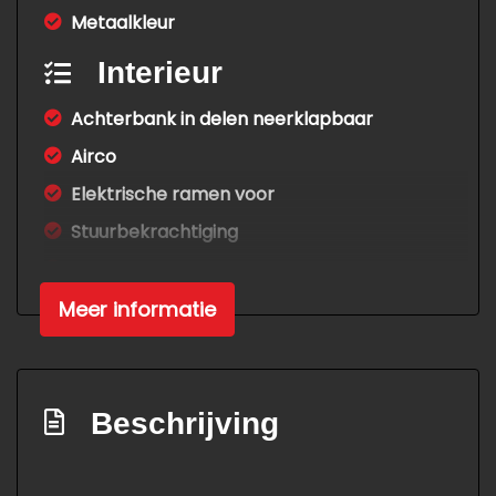
Metaalkleur
Interieur
Achterbank in delen neerklapbaar
Airco
Elektrische ramen voor
Stuurbekrachtiging
Toerenteller
Meer informatie
Overige
Anti blokkeer systeem
Bestuurdersairbag
Beschrijving
Elektronische remkrachtverdeling
Passagiersairbag