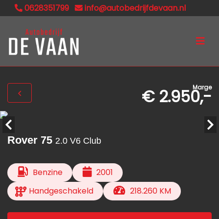
0628351799
info@autobedrijfdevaan.nl
Marge
€ 2.950,-
Rover 75
2.0 V6 Club
Benzine
2001
Handgeschakeld
218.260 KM