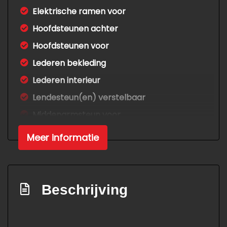
Elektrische ramen voor
Hoofdsteunen achter
Hoofdsteunen voor
Lederen bekleding
Lederen interieur
Lendesteun(en) verstelbaar
Middenarmsteun voor
Skiluik
Meer informatie
Stuur en versnellingspook (kunst)leder
Stuur verstelbaar
Stuurbekrachtiging
Beschrijving
Toerenteller
Exterieur